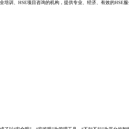
全培训、HSE项目咨询的机构，提供专业、经济、有效的HSE