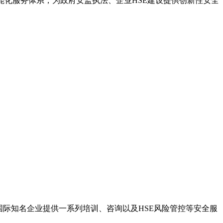
智能化服务体系，为政府安监执法、企业HSE建设提供创新性安全
国际知名企业提供一系列培训、咨询以及HSE风险管控等安全服