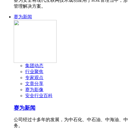
赛为安全将现代互联网技术成功应用于HSE管理当中，形
管理解决方案。
赛为新闻
集团动态
行业聚焦
专家观点
文章分享
赛为影像
安全行业百科
赛为新闻
公司经过十多年的发展，为中石化、中石油、中海油、中
务。