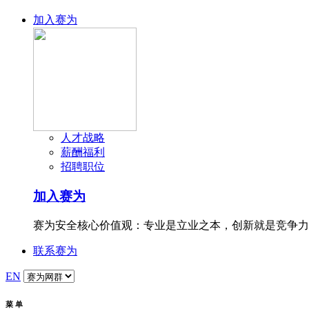
加入赛为
人才战略
薪酬福利
招聘职位
加入赛为
赛为安全核心价值观：专业是立业之本，创新就是竞争力
联系赛为
EN
菜 单