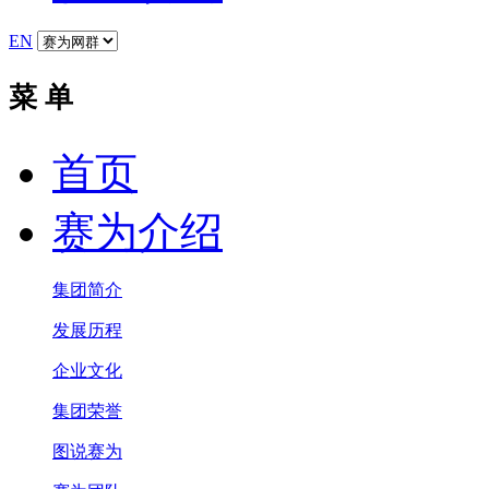
EN
菜 单
首页
赛为介绍
集团简介
发展历程
企业文化
集团荣誉
图说赛为