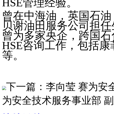
HSE
管理
经验。
曾
在中海油，英国石油
贝谢油田服务公司担任
曾
为多家央企，跨国石
HSE
咨询工作，包括康
等。
下一篇：李向莹 赛为安
为安全技术服务事业部 