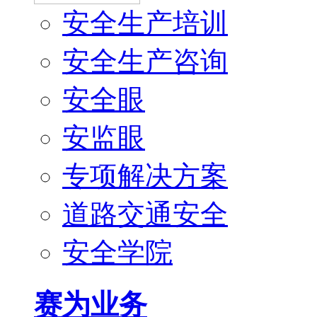
安全生产培训
安全生产咨询
安全眼
安监眼
专项解决方案
道路交通安全
安全学院
赛为业务