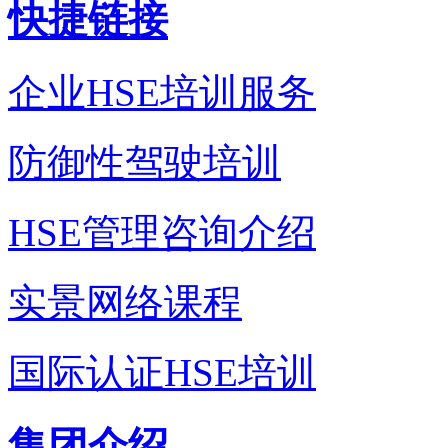
快捷链接
企业HSE培训服务
防御性驾驶培训
HSE管理咨询介绍
实景网络课程
国际认证HSE培训
集团介绍