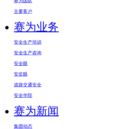
赛为团队
主要客户
赛为业务
安全生产培训
安全生产咨询
安全眼
安监眼
道路交通安全
安全学院
赛为新闻
集团动态