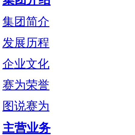
集团简介
发展历程
企业文化
赛为荣誉
图说赛为
主营业务