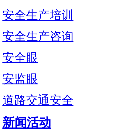
安全生产培训
安全生产咨询
安全眼
安监眼
道路交通安全
新闻活动