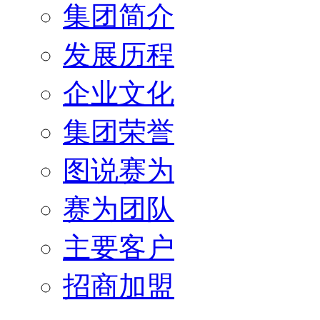
集团简介
发展历程
企业文化
集团荣誉
图说赛为
赛为团队
主要客户
招商加盟