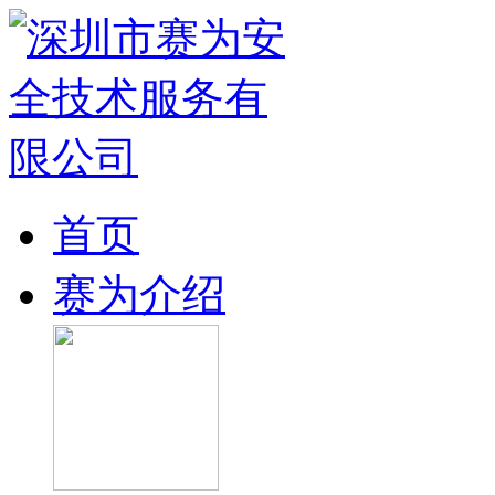
首页
赛为介绍