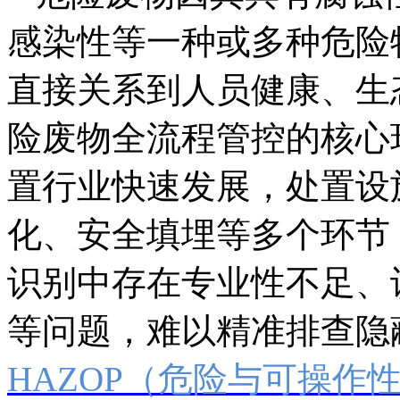
感染性等一种或多种危险
直接关系到人员健康、生
险废物全流程管控的核心
置行业快速发展，处置设
化、安全填埋等多个环节
识别中存在专业性不足、
等问题，难以精准排查隐
HAZOP（危险与可操作