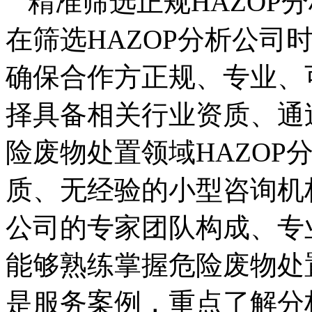
精准筛选正规HAZOP
在筛选HAZOP分析公司
确保合作方正规、专业、
择具备相关行业资质、通
险废物处置领域HAZOP
质、无经验的小型咨询机
公司的专家团队构成、专
能够熟练掌握危险废物处置
是服务案例，重点了解分