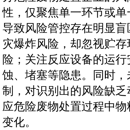
性，仅聚焦单一环节或单
导致风险管控存在明显盲
灾爆炸风险，却忽视贮存
险；关注反应设备的运行
蚀、堵塞等隐患。同时，
制，对识别出的风险缺乏
应危险废物处置过程中物
变化。