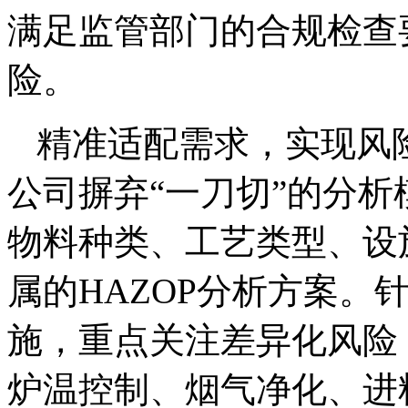
满足监管部门的合规检查
险。
精准适配需求，实现风险
公司摒弃“一刀切”的分
物料种类、工艺类型、设
属的HAZOP分析方案。
施，重点关注差异化风险
炉温控制、烟气净化、进