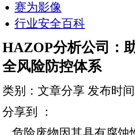
赛为影像
行业安全百科
HAZOP分析公司：
全风险防控体系
类别：文章分享
发布时间：2
分享到 ：
危险废物因其具有腐蚀