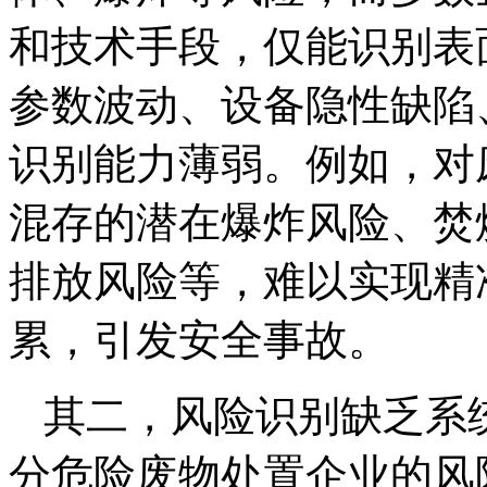
和技术手段，仅能识别表
参数波动、设备隐性缺陷
识别能力薄弱。例如，对
混存的潜在爆炸风险、焚
排放风险等，难以实现精
累，引发安全事故。
其二，风险识别缺乏系
分危险废物处置企业的风