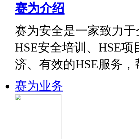
赛为介绍
赛为安全是一家致力于
HSE安全培训、HSE
济、有效的HSE服务
赛为业务