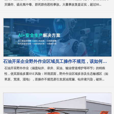
灾爆炸、硫化氢中毒、群死群伤恶性事故。大量事故复盘证实，超过80...
石油开采企业野外作业区域员工操作不规范，该如何推进hse标准化以降低安全风险？
石油开采野外作业（涵盖钻井、录井、采油、输油管道维护等环节）的特殊
性，使其面临多重HSE风险：环境层面，野外作业区域多涉及生态敏感区（如
草原、荒漠、湿地），若操作不规范易引发原油泄漏、钻井液污染，破坏...