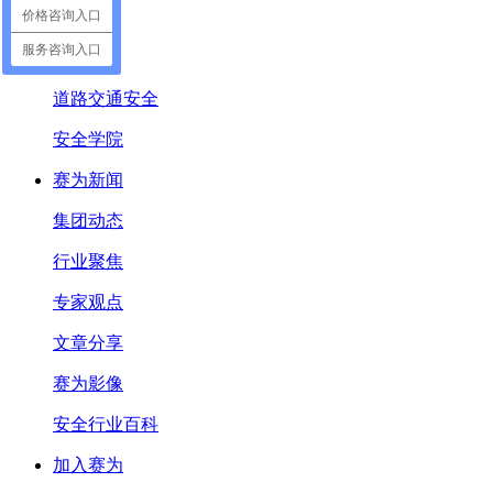
价格咨询入口
安全眼
服务咨询入口
安监眼
道路交通安全
安全学院
赛为新闻
集团动态
行业聚焦
专家观点
文章分享
赛为影像
安全行业百科
加入赛为