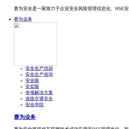
赛为安全是一家致力于企业安全风险管理信息化、HSE安
赛为业务
安全生产培训
安全生产咨询
安全眼
安监眼
专项解决方案
道路交通安全
安全学院
赛为业务