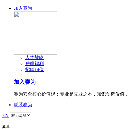
加入赛为
人才战略
薪酬福利
招聘职位
加入赛为
赛为安全核心价值观：专业是立业之本，知识创造价值，
联系赛为
EN
菜 单