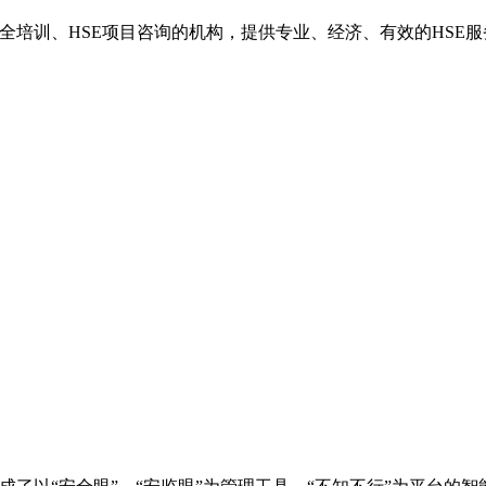
全培训、HSE项目咨询的机构，提供专业、经济、有效的HSE