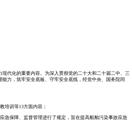
力现代化的重要内容。为深入贯彻党的二十大和二十届二中、三
理能力，筑牢安全底板、守牢安全底线，经党中央、国务院同
教培训等13方面内容；
、应急保障、监督管理进行了规定，旨在提高船舶污染事故应急