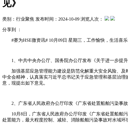
见》
类别：行业聚焦
发布时间：2024-10-09
浏览人次：
分享到 ：
#赛为HSE微资讯# 10月09日 星期三，工作愉快，生活喜
1、中共中央办公厅、国务院办公厅发布《关于进一步提
加强基层应急管理能力建设是防范化解重大安全风险、及
中全会精神，认真落实习近平总书记关于应急管理和基层治理
意，现提出如下意见。
2、广东省人民政府办公厅印发《广东省处置船舶污染事故
10月8日，广东省人民政府办公厅印发《广东省处置船
处置能力，最大程度控制、减轻、消除船舶污染事故对水域环