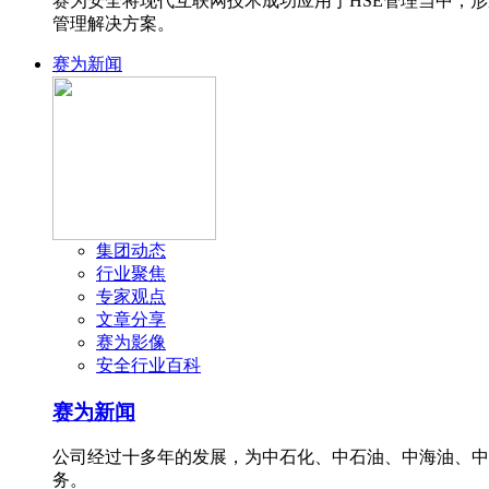
赛为安全将现代互联网技术成功应用于HSE管理当中，形
管理解决方案。
赛为新闻
集团动态
行业聚焦
专家观点
文章分享
赛为影像
安全行业百科
赛为新闻
公司经过十多年的发展，为中石化、中石油、中海油、中
务。