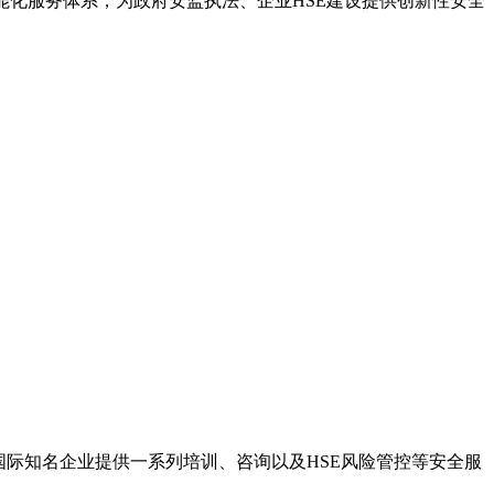
智能化服务体系，为政府安监执法、企业HSE建设提供创新性安全
国际知名企业提供一系列培训、咨询以及HSE风险管控等安全服