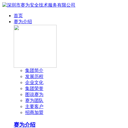
首页
赛为介绍
集团简介
发展历程
企业文化
集团荣誉
图说赛为
赛为团队
主要客户
招商加盟
赛为介绍