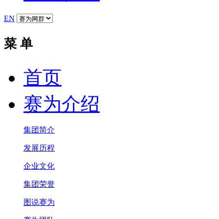
EN
菜 单
首页
赛为介绍
集团简介
发展历程
企业文化
集团荣誉
图说赛为