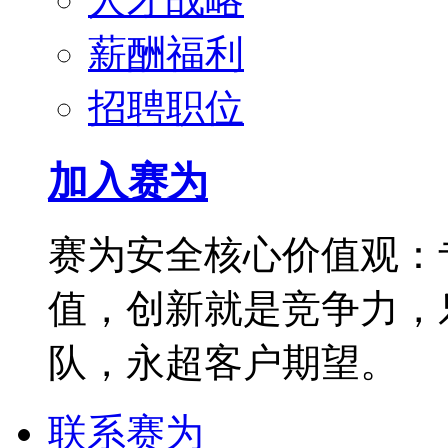
薪酬福利
招聘职位
加入赛为
赛为安全核心价值观：
值，创新就是竞争力，
队，永超客户期望。
联系赛为