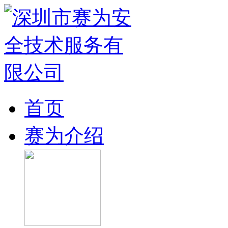
首页
赛为介绍