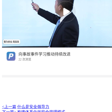
<上一篇
什么是安全领导力
下一篇>
构建体系化的安全管理模式