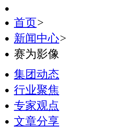
首页
>
新闻中心
>
赛为影像
集团动态
行业聚焦
专家观点
文章分享