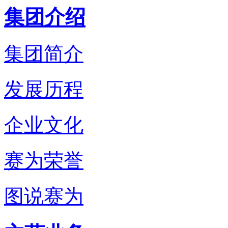
集团介绍
集团简介
发展历程
企业文化
赛为荣誉
图说赛为