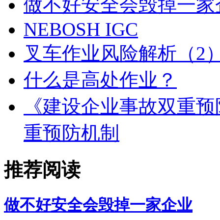
做不好安全会毁掉一家
NEBOSH IGC
叉车作业风险解析（2
什么是高处作业？
《建设企业事故双重预
重预防机制
推荐阅读
做不好安全会毁掉一家企业