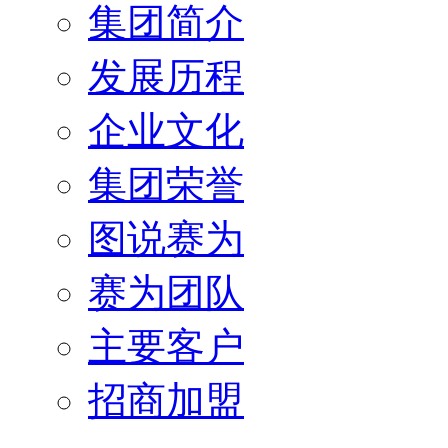
集团简介
发展历程
企业文化
集团荣誉
图说赛为
赛为团队
主要客户
招商加盟