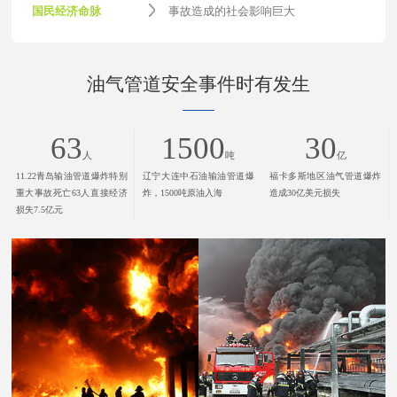
国民经济命脉
事故造成的社会影响巨大
油气管道安全事件时有发生
63
1500
30
人
吨
亿
11.22青岛输油管道爆炸特别
辽宁大连中石油输油管道爆
福卡多斯地区油气管道爆炸
重大事故死亡63人直接经济
炸，1500吨原油入海
造成30亿美元损失
损失7.5亿元