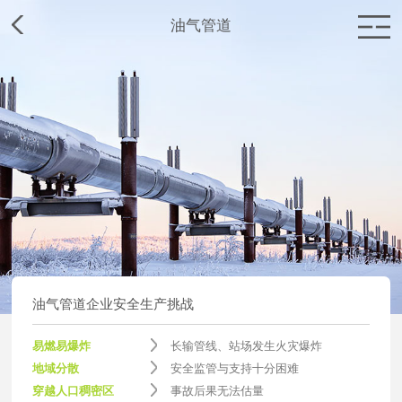
油气管道
首页
赛为介绍
赛为业务
赛为新闻
加入赛为
油气管道企业安全生产挑战
联系赛为
易燃易爆炸
长输管线、站场发生火灾爆炸
地域分散
安全监管与支持十分困难
穿越人口稠密区
事故后果无法估量