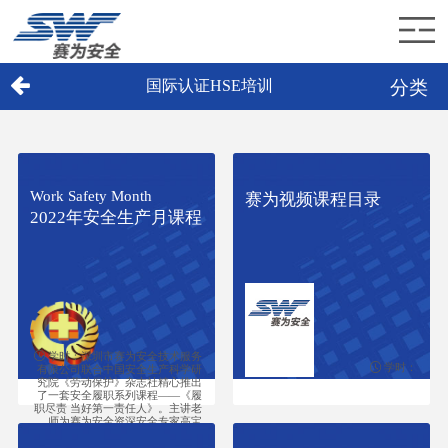
分类
国际认证HSE培训
首页
赛为介绍
赛为业务
Work Safety Month
赛为视频课程目录
2022年安全生产月课程
赛为新闻
加入赛为
联系赛为
学时：深圳市赛为安全技术服务
学时：
有限公司联合中国安全生产科学研
究院《劳动保护》杂志社精心推出
了一套安全履职系列课程——《履
职尽责 当好第一责任人》。主讲老
师为赛为安全资深安全专家高宝
良，高老师用通俗易懂的语言为企
业中高级管理人员深刻剖析16个企