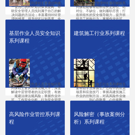
学时：本系列课程主要通过构建
学时：基层管理HSE履职赋能系
一套自己的HSE知识体系架构，帮
列课程能够帮助班组长定好位、站
助安全管理人员找到属于自己的解
对位、不缺位，做到履职尽责；打
决问题的方法论；丰富看待HSE管
造班组长的安全领导能力，提升班
理的维度，提升HSE认知高度，全
组员工的执行力；掌握作业许可、
面的理解HSE难度，正确处理HSE
工作安全分析、行为安全管理等安
和生产经营之间的关系，让HSE工
全管理工具，有效控制作业现场风
作更好地为生产经营保健护航；厘
险，规范班组成员的作业行为，有
基层作业人员安全知识
建筑施工行业系列课程
清安全管理思路，抓住核心关键环
效预防事故发生；让班组长掌握能
节；了解国际大公司先进的管理方
量隔离和气体检测等专项技能，作
系列课程
法和理念；掌握应急场景构建方法
业现场给予示范指导；对厨房和办
和应急处置技巧；提升HSE监督人
公室等容易忽略风险地方，有了更
员专业支持能力，更好地履行HSE
加可靠的管理方法；掌握生产过程
监督的职责，协助企业做好安HSE
中的应急场景和应急技巧。
管理工作。
学时：基层作业人员安全知识系
学时：建筑施工行业系列课程主
列课程主要从法律法规入手，深度
要帮助学员掌握生产过程中的应急
解读中层管理者的法定职责，有效
场景和应急技巧；掌握高建筑施工
规避法律法规风险；掌握作业许
作业的控制方法，对高风险作业做
可、工作安全分析、行为安全管理
到心存敬畏、心中有数。
等安全管理工具，有效控制作业风
险，规范员工作业行为，有效预防
事故发生；掌握高风险作业的控制
高风险作业管控系列课
风险解密（事故案例分
方法，对高风险作业做到心存敬
畏、心中有数；熟悉能量隔离和气
程
析）系列课程
体检测等专项技能，关键环节给予
指导；对厨房和办公室等容易忽略
风险地方，有了更加可靠的管理方