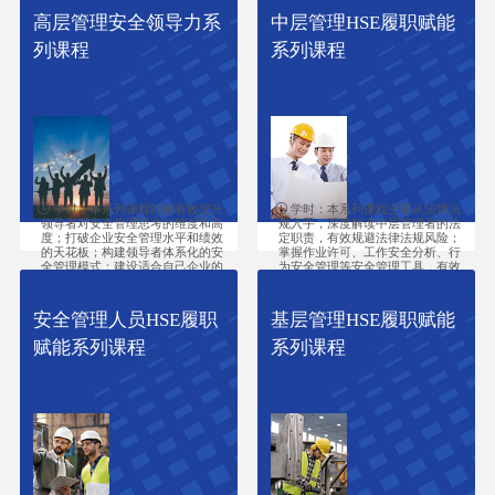
业安全生产关键问题。
高层管理安全领导力系
中层管理HSE履职赋能
列课程
系列课程
学时：本系列课程能够有效提升
学时：本系列课程主要从法律法
领导者对安全管理思考的维度和高
规入手，深度解读中层管理者的法
度；打破企业安全管理水平和绩效
定职责，有效规避法律法规风险；
的天花板；构建领导者体系化的安
掌握作业许可、工作安全分析、行
全管理模式；建设适合自己企业的
为安全管理等安全管理工具，有效
安全文化；规避企业安全管理过程
控制作业风险，规范员工作业行
中的法律法规风险。
为，有效预防事故发生；掌握高风
险作业的控制方法，熟悉能量隔离
安全管理人员HSE履职
基层管理HSE履职赋能
和气体检测等专项技能，并掌握生
产过程中的应急场景和应急技巧。
赋能系列课程
系列课程