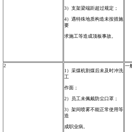
3）支架梁端距超过规定；
4）遇特殊地质构造未按措施
要
求施工等造成顶板事故。
2
一
1）采煤机割煤后未及时冲洗
工
作面；
2）员工未佩戴防尘口罩；
3）架间喷雾不能正常使用等
造
成职业病。