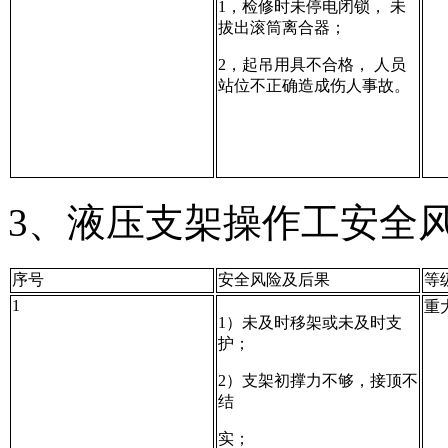
1，检修时未停电闭锁， 未
拔出滚筒离合器；
2，起吊用具不合格， 人员
站位不正确造成伤人事故。
3、液压支架操作工安全
序号
安全风险及后果
等
1
重
1）未及时移架或未及时支
护；
2）支架初撑力不够，接顶不
结
实；