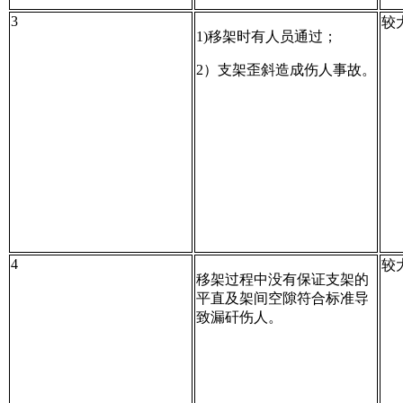
3
较
1)移架时有人员通过；
2）支架歪斜造成伤人事故。
4
较
移架过程中没有保证支架的
平直及架间空隙符合标准导
致漏矸伤人。