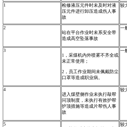
1
检修液压元件时未及时对液
较
压元件进行卸压造成伤人事
故
2
一
站在平台作业时未系安全带
造成高空坠落事故
3
一
1，采煤机内外喷雾不齐全或
未正常使用；
2，员工作业期间未佩戴防尘
口罩等造成职业病。
4
较
进入煤壁侧作业未执行敲帮
问顶制度，未执行有效护帮
护顶措施等造成片帮伤人事
故
5
较