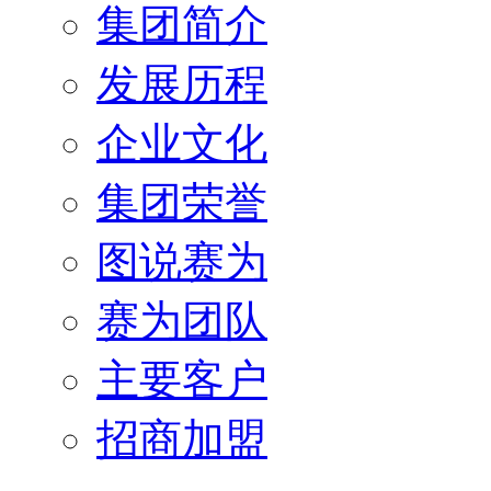
集团简介
发展历程
企业文化
集团荣誉
图说赛为
赛为团队
主要客户
招商加盟