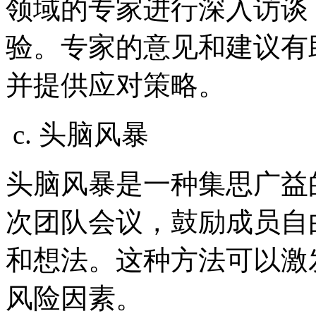
领域的专家进行深入访谈
验。专家的意见和建议有
并提供应对策略。
c. 头脑风暴
头脑风暴是一种集思广益
次团队会议，鼓励成员自
和想法。这种方法可以激
风险因素。