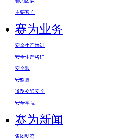
赛为团队
主要客户
赛为业务
安全生产培训
安全生产咨询
安全眼
安监眼
道路交通安全
安全学院
赛为新闻
集团动态