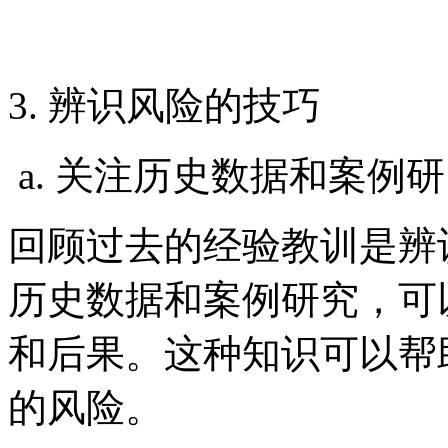
3. 辨识风险的技巧
a. 关注历史数据和案例
回顾过去的经验教训是辨
历史数据和案例研究，可
和后果。这种知识可以帮
的风险。