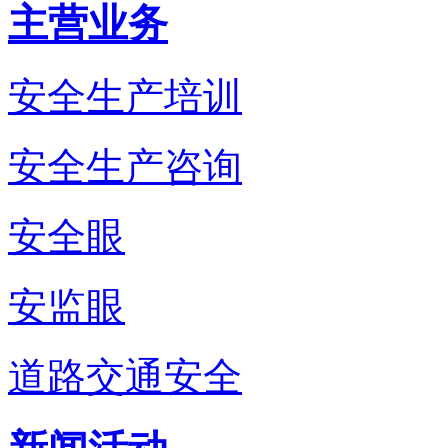
主营业务
安全生产培训
安全生产咨询
安全眼
安监眼
道路交通安全