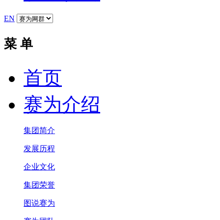
EN
菜 单
首页
赛为介绍
集团简介
发展历程
企业文化
集团荣誉
图说赛为