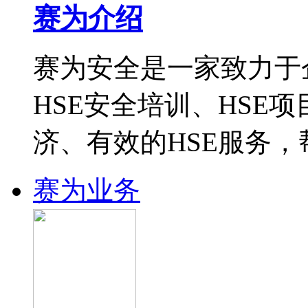
赛为介绍
赛为安全是一家致力于
HSE安全培训、HSE
济、有效的HSE服务
赛为业务