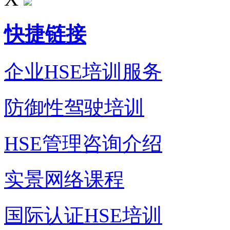
快捷链接
企业HSE培训服务
防御性驾驶培训
HSE管理咨询介绍
实景网络课程
国际认证HSE培训