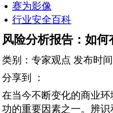
赛为影像
行业安全百科
风险分析报告：如何
类别：专家观点
发布时间：2
分享到 ：
在当今不断变化的商业环
功的重要因素之一。辨识