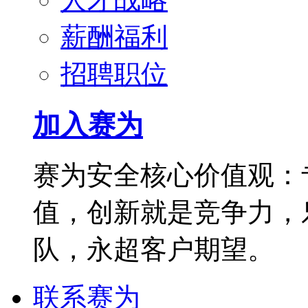
薪酬福利
招聘职位
加入赛为
赛为安全核心价值观：
值，创新就是竞争力，
队，永超客户期望。
联系赛为