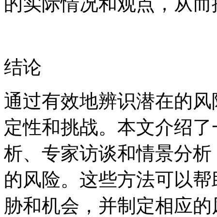
的实际情况和观点，从而
结论
通过有效地辨识潜在的风
定性和挑战。本文介绍了
析、专家访谈和情景分析
的风险。这些方法可以帮
胁和机会，并制定相应的