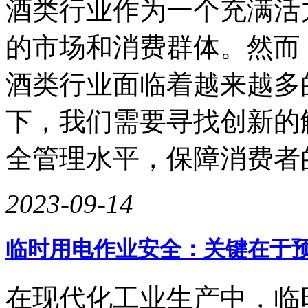
酒类行业作为一个充满活
的市场和消费群体。然而
酒类行业面临着越来越多
下，我们需要寻找创新的
全管理水平，保障消费者
2023-09-14
临时用电作业安全：关键在于
在现代化工业生产中，临