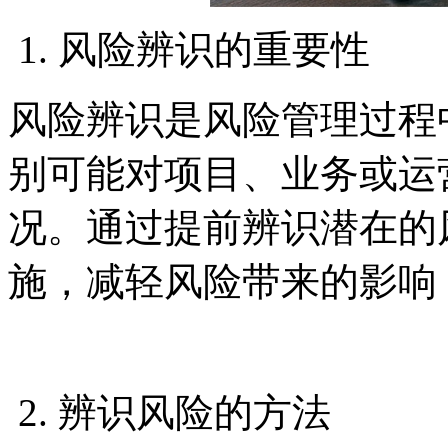
1. 风险辨识的重要性
风险辨识是风险管理过程
别可能对项目、业务或运
况。通过提前辨识潜在的
施，减轻风险带来的影响
2. 辨识风险的方法