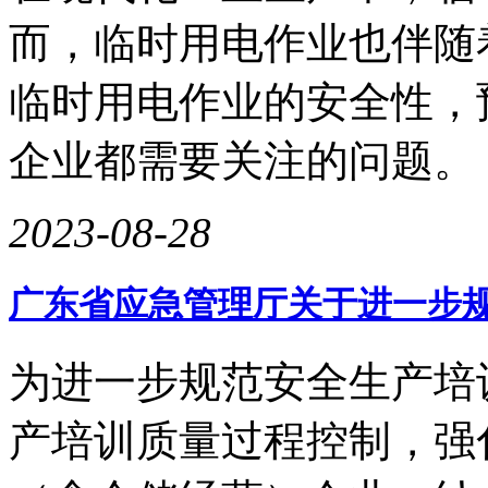
而，临时用电作业也伴随
临时用电作业的安全性，
企业都需要关注的问题。
2023-08-28
广东省应急管理厅关于进一步
为进一步规范安全生产培
产培训质量过程控制，强