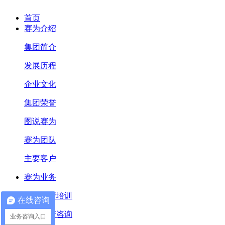
首页
赛为介绍
集团简介
发展历程
企业文化
集团荣誉
图说赛为
赛为团队
主要客户
赛为业务
安全生产培训
在线咨询
安全生产咨询
业务咨询入口