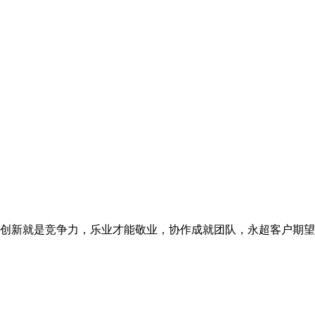
创新就是竞争力，乐业才能敬业，协作成就团队，永超客户期望