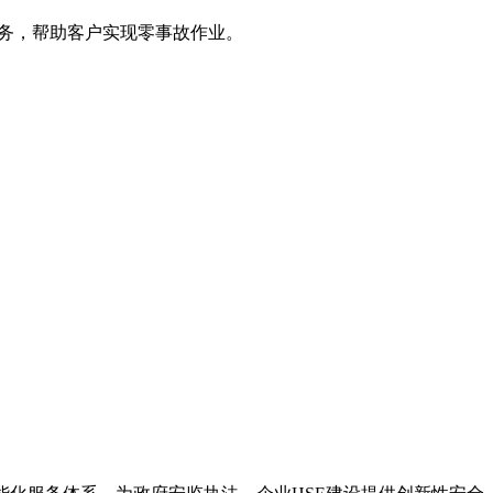
服务，帮助客户实现零事故作业。