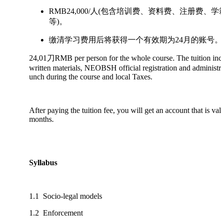
RMB24,000/人(包含培训费、资料费、注册费、
等)。
缴清学习费用后将获得一个有效期为24月的账号
24,01刀RMB per person for the whole course. The tuition inc
written materials, NEOBSH official registration and administra
unch during the course and local Taxes.
After paying the tuition fee, you will get an account that is va
months.
Syllabus
1.1 Socio-legal models
1.2 Enforcement