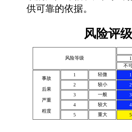
供可靠的依据。
风险评
风险等级
1
不
轻微
1
1
事故
较小
2
2
后果
一般
3
3
严重
较大
4
4
程度
重大
5
5