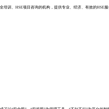
全培训、HSE项目咨询的机构，提供专业、经济、有效的HSE