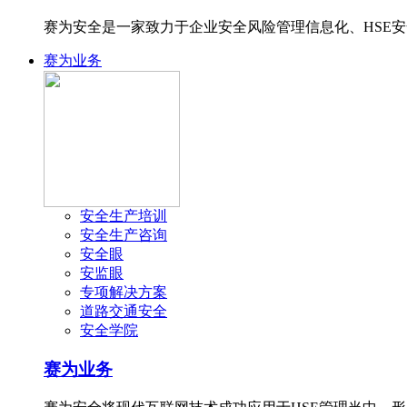
赛为安全是一家致力于企业安全风险管理信息化、HSE安
赛为业务
安全生产培训
安全生产咨询
安全眼
安监眼
专项解决方案
道路交通安全
安全学院
赛为业务