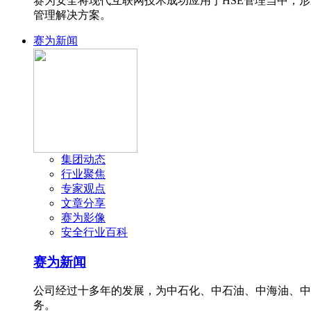
赛为安全将现代互联网技术成功应用于HSE管理当中，形
管理解决方案。
赛为新闻
集团动态
行业聚焦
专家观点
文章分享
赛为影像
安全行业百科
赛为新闻
公司经过十多年的发展，为中石化、中石油、中海油、中
务。