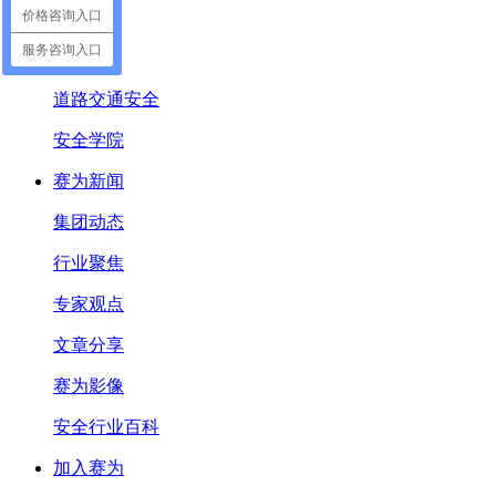
价格咨询入口
安全眼
服务咨询入口
安监眼
道路交通安全
安全学院
赛为新闻
集团动态
行业聚焦
专家观点
文章分享
赛为影像
安全行业百科
加入赛为