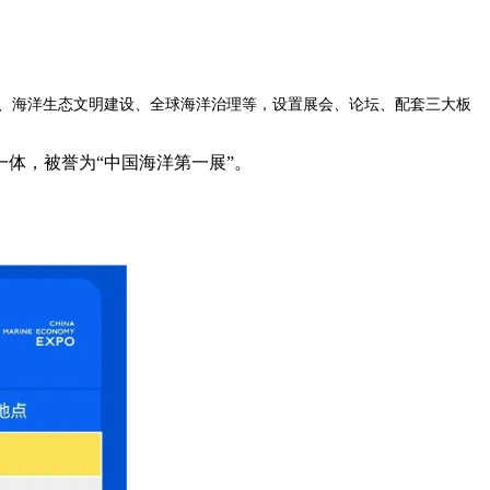
新突破、海洋生态文明建设、全球海洋治理等，设置展会、论坛、配套三大板
体，被誉为“中国海洋第一展”。