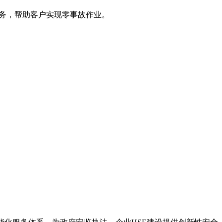
服务，帮助客户实现零事故作业。