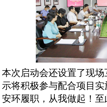
本次启动会还设置了现场
示将积极参与配合项目实
安环履职，从我做起！至