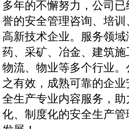
多年的不懈努力，公司已
誉的安全管理咨询、培训
高新技术企业。服务领域
药、采矿、冶金、建筑施
物流、物业等多个行业。
之有效，成熟可靠的企业
全生产专业内容服务，助
化、制度化的安全生产管