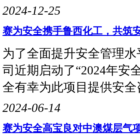
2024-12-25
赛为安全携手鲁西化工，共筑
为了全面提升安全管理水
司近期启动了“2024年
全有幸为此项目提供安全
2024-06-14
赛为安全高宝良对中澳煤层气