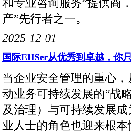
和专业咨询服务”提供商，
产”先行者之一。
2025-12-01
国际EHSer从优秀到卓越，你只差N
当企业安全管理的重心，
动业务可持续发展的“战略
及治理）与可持续发展成
业人士的角色也迎来根本