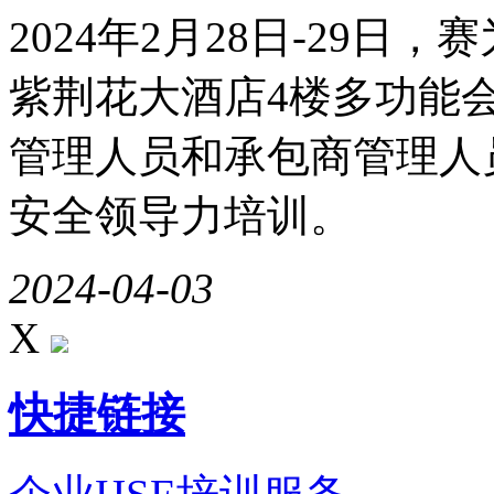
2024年2月28日-29
紫荆花大酒店4楼多功能
管理人员和承包商管理人
安全领导力培训。
2024-04-03
X
快捷链接