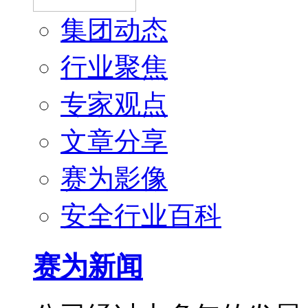
集团动态
行业聚焦
专家观点
文章分享
赛为影像
安全行业百科
赛为新闻