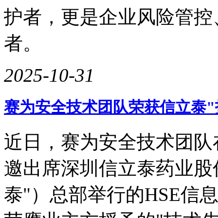
护者，更是企业风险管控
者。
2025-10-31
赛为安全技术团队荣获信立泰"
近日，赛为安全技术团队
邀出席深圳信立泰药业股
泰"）总部举行的HSE信