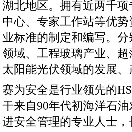
湖北地区。拥有近两千项
中心、专家工作站等优势
业标准的制定和编写。分
领域、工程玻璃产业、超
太阳能光伏领域的发展、
赛为安全是行业领先的H
干来自90年代初海洋石
进安全管理的专业人士，