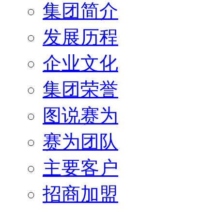
集团简介
发展历程
企业文化
集团荣誉
图说赛为
赛为团队
主要客户
招商加盟