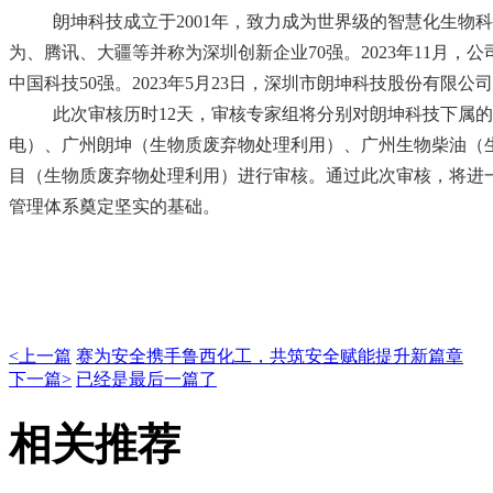
朗坤科技成立于2001年，致力成为世界级的智慧化生
为、腾讯、大疆等并称为深圳创新企业70强。2023年11月，公
中国科技50强。2023年5月23日，深圳市朗坤科技股份有限公司(股
此次审核历时12天，审核专家组将分别对朗坤科技下属
电）、广州朗坤（生物质废弃物处理利用）、广州生物柴油（
目（生物质废弃物处理利用）进行审核。通过此次审核，将进
管理体系奠定坚实的基础。
<上一篇
赛为安全携手鲁西化工，共筑安全赋能提升新篇章
下一篇>
已经是最后一篇了
相关推荐