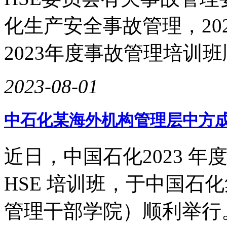
化生产安全事故管理，202
2023年度事故管理培训
2023-08-01
中石化某海外机构管理层中方成员
近日，中国石化2023 
HSE 培训班，于中国石
管理干部学院）顺利举行