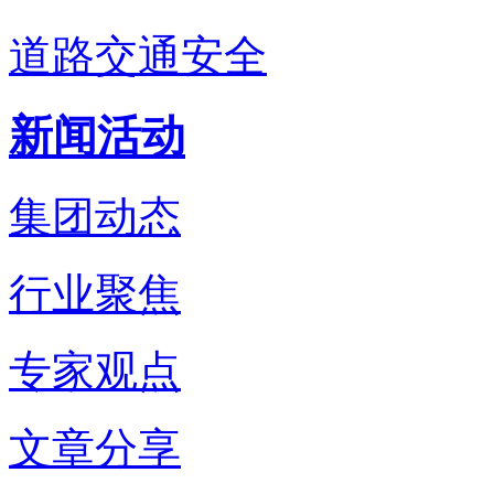
道路交通安全
新闻活动
集团动态
行业聚焦
专家观点
文章分享