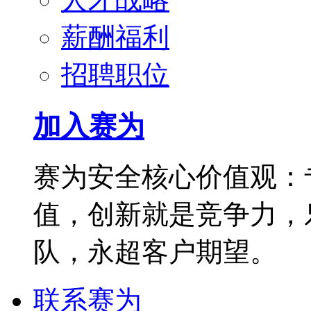
薪酬福利
招聘职位
加入赛为
赛为安全核心价值观：
值，创新就是竞争力，
队，永超客户期望。
联系赛为