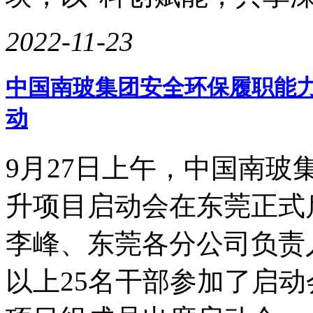
2022-11-23
中国南玻集团安全环保履职能
动
9月27日上午，中国南
升项目启动会在东莞正式
李峰、东莞各分公司负责
以上25名干部参加了启