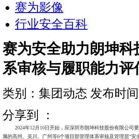
赛为影像
行业安全百科
赛为安全助力朗坤科技
系审核与履职能力评
类别：集团动态
发布时间：2
分享到 ：
2024年12月10日开始，应深圳市朗坤科技股份有限
属的高州、吴川、广州等6个项目部管理体系审核及管理层“安