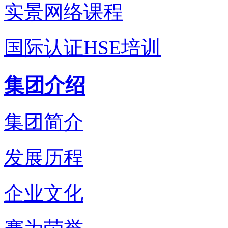
实景网络课程
国际认证HSE培训
集团介绍
集团简介
发展历程
企业文化