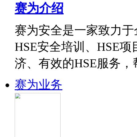
赛为介绍
赛为安全是一家致力于
HSE安全培训、HSE
济、有效的HSE服务
赛为业务