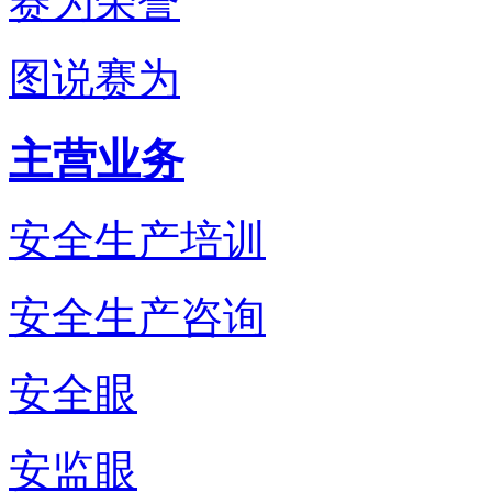
赛为荣誉
图说赛为
主营业务
安全生产培训
安全生产咨询
安全眼
安监眼