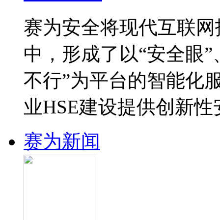
赛为安全将现代互联网
中，形成了以“安全眼”
不行”为平台的智能化
业HSE建设提供创新
赛为新闻