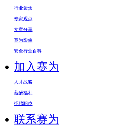
行业聚焦
专家观点
文章分享
赛为影像
安全行业百科
加入赛为
人才战略
薪酬福利
招聘职位
联系赛为