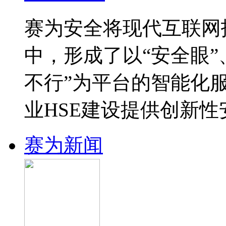
赛为安全将现代互联网
中，形成了以“安全眼”
不行”为平台的智能化
业HSE建设提供创新
赛为新闻