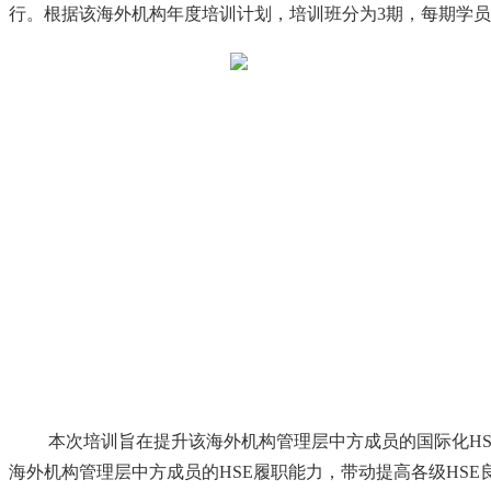
行。根据该海外机构年度培训计划，培训班分为
3期，每期学
本次培训旨在
提升
该海外机构管理层中方成员的
国际化
H
海外机构管理层中方成员
的
H
SE履职能力，带动提高各级HSE