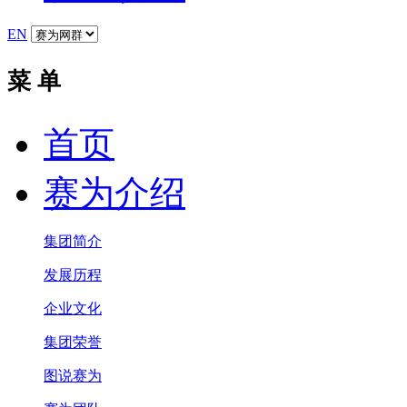
EN
菜 单
首页
赛为介绍
集团简介
发展历程
企业文化
集团荣誉
图说赛为