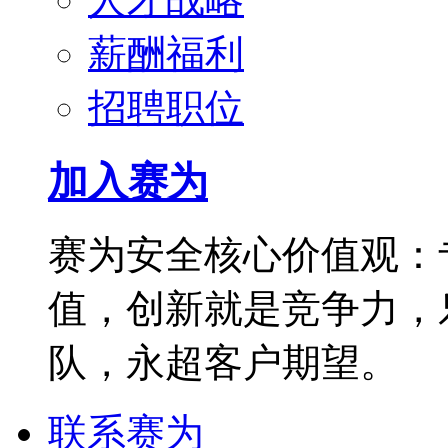
薪酬福利
招聘职位
加入赛为
赛为安全核心价值观：
值，创新就是竞争力，
队，永超客户期望。
联系赛为