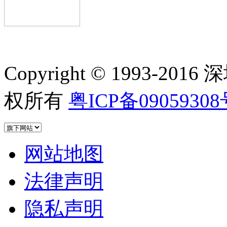
Copyright © 1993-
权所有
粤ICP备09059308
网站地图
法律声明
隐私声明