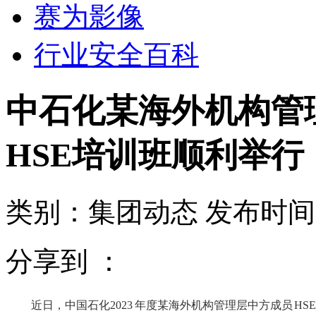
赛为影像
行业安全百科
中石化某海外机构管理
HSE培训班顺利举行
类别：集团动态
发布时间：2
分享到 ：
近日，
中国石化
2023 年度
某
海外机构管理层中方成员
HS