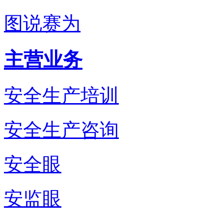
图说赛为
主营业务
安全生产培训
安全生产咨询
安全眼
安监眼