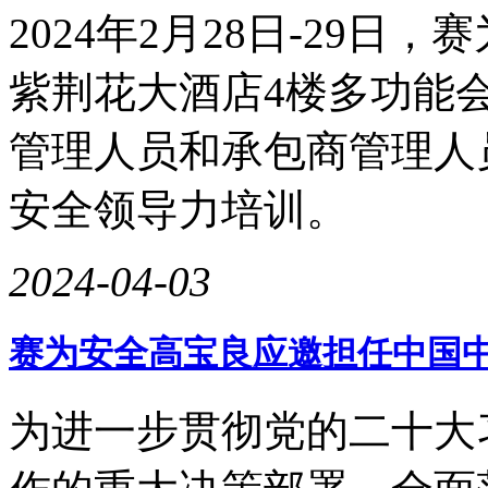
2024年2月28日-29
紫荆花大酒店4楼多功能
管理人员和承包商管理人
安全领导力培训。
2024-04-03
赛为安全高宝良应邀担任中国中
为进一步贯彻党的二十大