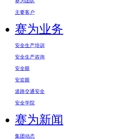
赛为团队
主要客户
赛为业务
安全生产培训
安全生产咨询
安全眼
安监眼
道路交通安全
安全学院
赛为新闻
集团动态