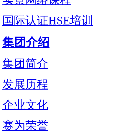
国际认证HSE培训
集团介绍
集团简介
发展历程
企业文化
赛为荣誉