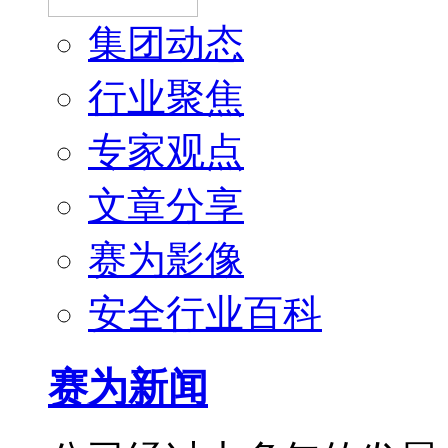
集团动态
行业聚焦
专家观点
文章分享
赛为影像
安全行业百科
赛为新闻