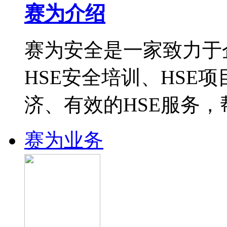
赛为介绍
赛为安全是一家致力于
HSE安全培训、HSE
济、有效的HSE服务
赛为业务