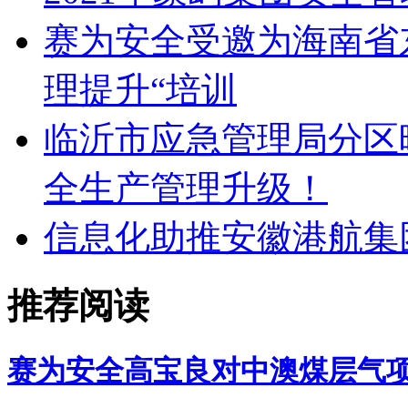
赛为安全受邀为海南省
理提升“培训
临沂市应急管理局分区
全生产管理升级！
信息化助推安徽港航集
推荐阅读
赛为安全高宝良对中澳煤层气