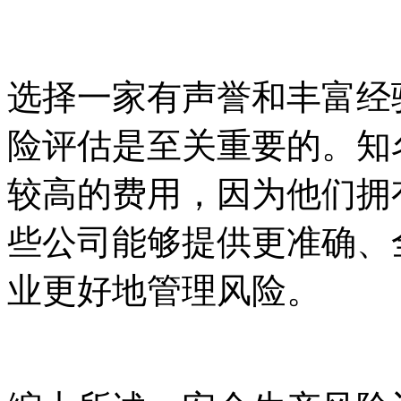
选择一家有声誉和丰富经
险评估是至关重要的。知
较高的费用，因为他们拥
些公司能够提供更准确、
业更好地管理风险。