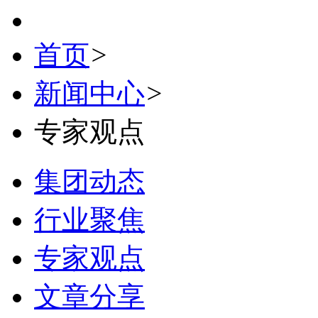
首页
>
新闻中心
>
专家观点
集团动态
行业聚焦
专家观点
文章分享