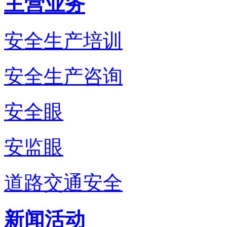
主营业务
安全生产培训
安全生产咨询
安全眼
安监眼
道路交通安全
新闻活动