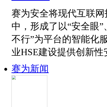
赛为安全将现代互联网
中，形成了以“安全眼”
不行”为平台的智能化
业HSE建设提供创新
赛为新闻