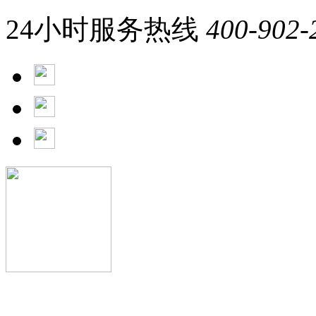
24小时服务热线
400-902-