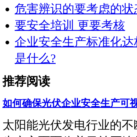
危害辨识的要考虑的状
要安全培训 更要考核
企业安全生产标准化达
是什么?
推荐阅读
如何确保光伏企业安全生产可
太阳能光伏发电行业的不