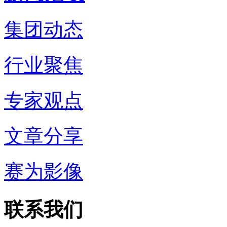
集团动态
行业聚焦
专家观点
文章分享
赛为影像
联系我们