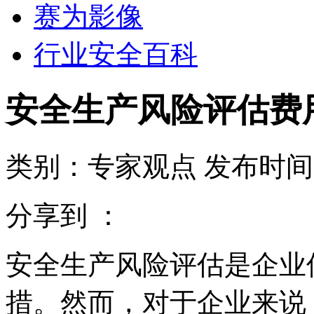
赛为影像
行业安全百科
安全生产风险评估费
类别：专家观点
发布时间：2
分享到 ：
安全生产风险评估是企业
措。然而，对于企业来说