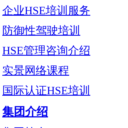
企业HSE培训服务
防御性驾驶培训
HSE管理咨询介绍
实景网络课程
国际认证HSE培训
集团介绍