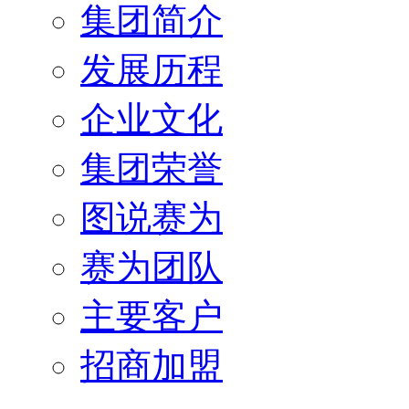
集团简介
发展历程
企业文化
集团荣誉
图说赛为
赛为团队
主要客户
招商加盟