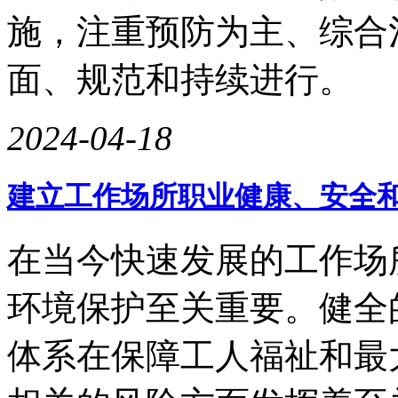
施，注重预防为主、综合
面、规范和持续进行。
2024-04-18
建立工作场所职业健康、安全
在当今快速发展的工作场
环境保护至关重要。健全
体系在保障工人福祉和最