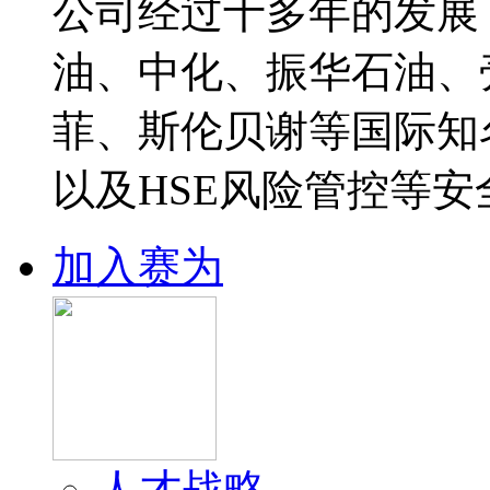
公司经过十多年的发展
油、中化、振华石油、
菲、斯伦贝谢等国际知
以及HSE风险管控等安
加入赛为
人才战略