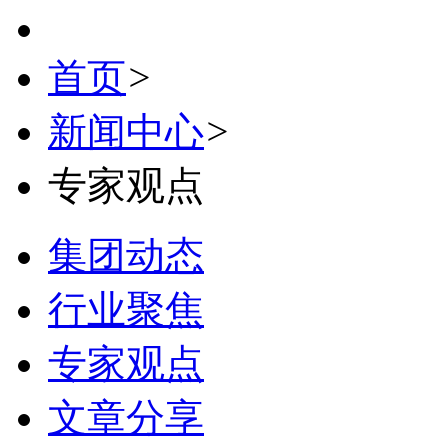
首页
>
新闻中心
>
专家观点
集团动态
行业聚焦
专家观点
文章分享