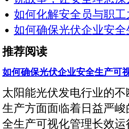
如何化解安全员与职工
如何确保光伏企业安全
推荐阅读
如何确保光伏企业安全生产可
太阳能光伏发电行业的不
生产方面面临着日益严峻
全生产可视化管理长效运