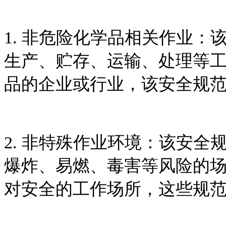
1. 非危险化学品相关作业
生产、贮存、运输、处理等
品的企业或行业，该安全规
2. 非特殊作业环境：该安
爆炸、易燃、毒害等风险的
对安全的工作场所，这些规