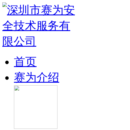
首页
赛为介绍