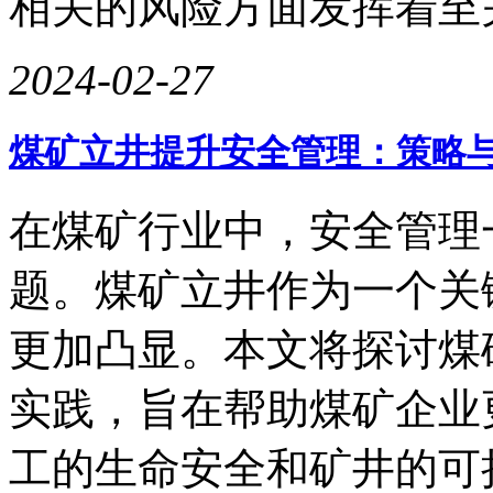
相关的风险方面发挥着至
2024-02-27
煤矿立井提升安全管理：策略
在煤矿行业中，安全管理
题。煤矿立井作为一个关
更加凸显。本文将探讨煤
实践，旨在帮助煤矿企业
工的生命安全和矿井的可