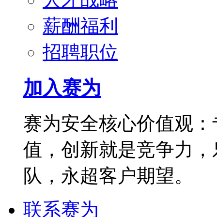
薪酬福利
招聘职位
加入赛为
赛为安全核心价值观：
值，创新就是竞争力，
队，永超客户期望。
联系赛为