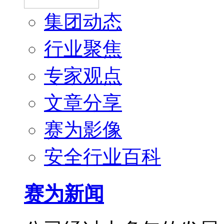
集团动态
行业聚焦
专家观点
文章分享
赛为影像
安全行业百科
赛为新闻