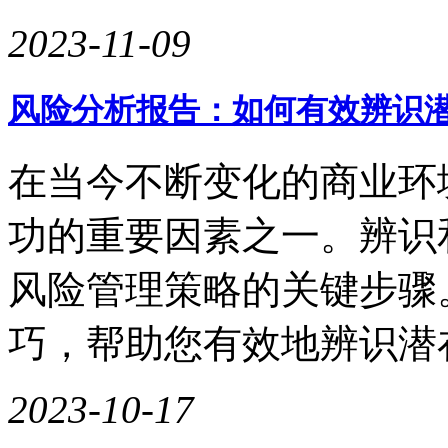
2023-11-09
风险分析报告：如何有效辨识
在当今不断变化的商业环
功的重要因素之一。辨识
风险管理策略的关键步骤
巧，帮助您有效地辨识潜
2023-10-17